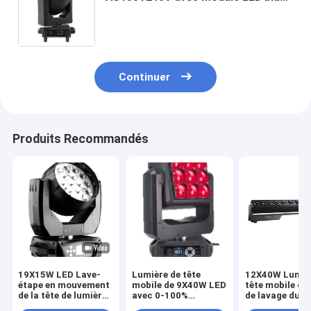
de 300 W et lumière blanche de 14
couleurs
Continuer
Produits Recommandés
19X15W LED Lave-
Lumière de tête
12X40W Lumiè
étape en mouvement
mobile de 9X40W LED
tête mobile de 
de la tête de lumière
avec 0-100%
de lavage du
avec DMX / maître /
d'assombrissement
faisceau avec 