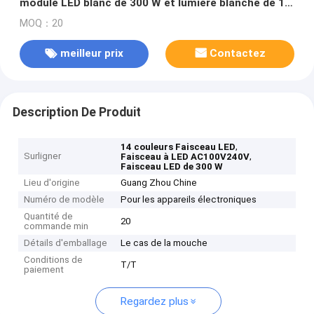
module LED blanc de 300 W et lumière blanche de 14
couleurs
MOQ：20
meilleur prix
Contactez
Description De Produit
,
14 couleurs Faisceau LED
Surligner
,
Faisceau à LED AC100V240V
Faisceau LED de 300 W
Lieu d'origine
Guang Zhou Chine
Numéro de modèle
Pour les appareils électroniques
Quantité de
20
commande min
Détails d'emballage
Le cas de la mouche
Conditions de
T/T
paiement
Regardez plus